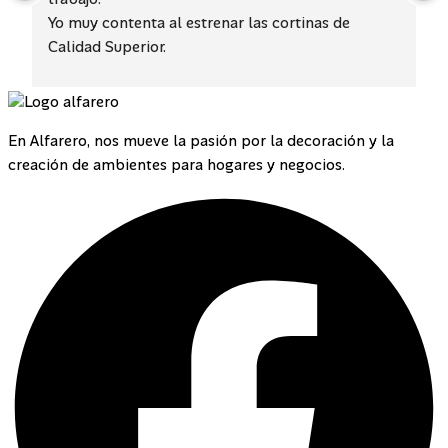
Yo muy contenta al estrenar las cortinas de 
Calidad Superior.
Ahí si da gusto contratar con un grupo de 
personas serias y fuera de eso cumplidas.
Yo Muy Felíz, Feliz , Felíz.
En Alfarero, nos mueve la pasión por la decoración y la
Muchísimas gracias por realzar con sus productos 
creación de ambientes para hogares y negocios.
tan lindos, el ambiente de mi hogar.
DIOS LOS BENDIGA.
😘💕❤️💖💝😍👌🙏🙏🙏🙏🙏